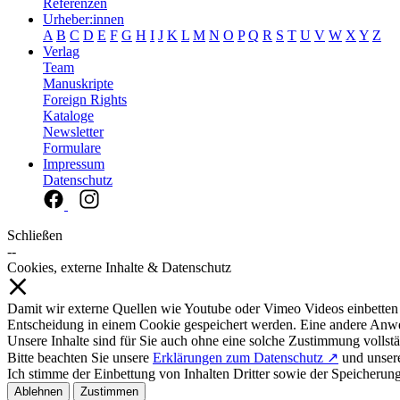
Referenzen
Urheber:innen
A
B
C
D
E
F
G
H
I
J
K
L
M
N
O
P
Q
R
S
T
U
V
W
X
Y
Z
Verlag
Team
Manuskripte
Foreign Rights
Kataloge
Newsletter
Formulare
Impressum
Datenschutz
Schließen
--
Cookies, externe Inhalte & Datenschutz
Damit wir externe Quellen wie Youtube oder Vimeo Videos einbetten
Entscheidung in einem Cookie gespeichert werden. Eine andere Anw
Unsere Inhalte sind für Sie auch ohne eine solche Zustimmung vollstä
Bitte beachten Sie unsere
Erklärungen zum Datenschutz ↗
und unse
Ich stimme der Einbettung von Inhalten Dritter sowie der Speicherun
Ablehnen
Zustimmen