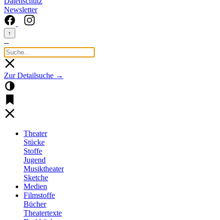
Datenschutz
Newsletter
↑
--
Zur Detailsuche →
Theater
Stücke
Stoffe
Jugend
Musiktheater
Sketche
Medien
Filmstoffe
Bücher
Theatertexte