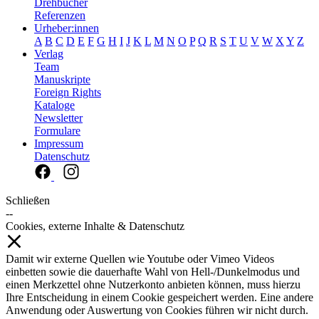
Drehbücher
Referenzen
Urheber:innen
A
B
C
D
E
F
G
H
I
J
K
L
M
N
O
P
Q
R
S
T
U
V
W
X
Y
Z
Verlag
Team
Manuskripte
Foreign Rights
Kataloge
Newsletter
Formulare
Impressum
Datenschutz
Schließen
--
Cookies, externe Inhalte & Datenschutz
Damit wir externe Quellen wie Youtube oder Vimeo Videos
einbetten sowie die dauerhafte Wahl von Hell-/Dunkelmodus und
einen Merkzettel ohne Nutzerkonto anbieten können, muss hierzu
Ihre Entscheidung in einem Cookie gespeichert werden. Eine andere
Anwendung oder Auswertung von Cookies führen wir nicht durch.