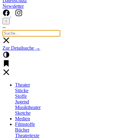
Datenschutz
Newsletter
↑
--
Zur Detailsuche →
Theater
Stücke
Stoffe
Jugend
Musiktheater
Sketche
Medien
Filmstoffe
Bücher
Theatertexte