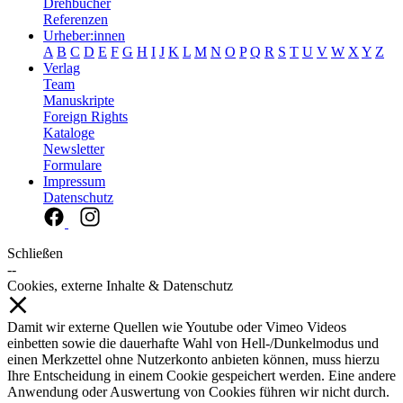
Drehbücher
Referenzen
Urheber:innen
A
B
C
D
E
F
G
H
I
J
K
L
M
N
O
P
Q
R
S
T
U
V
W
X
Y
Z
Verlag
Team
Manuskripte
Foreign Rights
Kataloge
Newsletter
Formulare
Impressum
Datenschutz
Schließen
--
Cookies, externe Inhalte & Datenschutz
Damit wir externe Quellen wie Youtube oder Vimeo Videos
einbetten sowie die dauerhafte Wahl von Hell-/Dunkelmodus und
einen Merkzettel ohne Nutzerkonto anbieten können, muss hierzu
Ihre Entscheidung in einem Cookie gespeichert werden. Eine andere
Anwendung oder Auswertung von Cookies führen wir nicht durch.