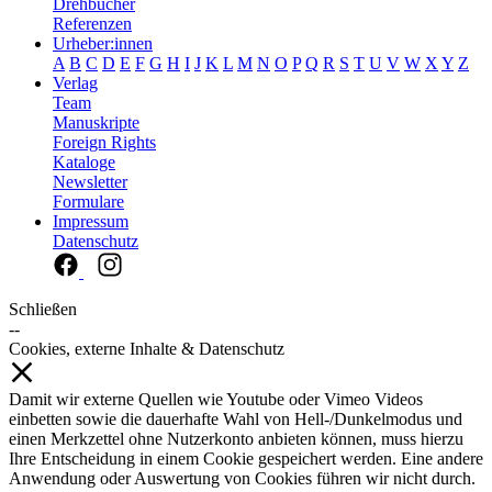
Drehbücher
Referenzen
Urheber:innen
A
B
C
D
E
F
G
H
I
J
K
L
M
N
O
P
Q
R
S
T
U
V
W
X
Y
Z
Verlag
Team
Manuskripte
Foreign Rights
Kataloge
Newsletter
Formulare
Impressum
Datenschutz
Schließen
--
Cookies, externe Inhalte & Datenschutz
Damit wir externe Quellen wie Youtube oder Vimeo Videos
einbetten sowie die dauerhafte Wahl von Hell-/Dunkelmodus und
einen Merkzettel ohne Nutzerkonto anbieten können, muss hierzu
Ihre Entscheidung in einem Cookie gespeichert werden. Eine andere
Anwendung oder Auswertung von Cookies führen wir nicht durch.