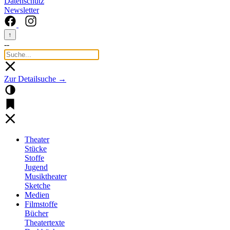
Datenschutz
Newsletter
↑
--
Zur Detailsuche →
Theater
Stücke
Stoffe
Jugend
Musiktheater
Sketche
Medien
Filmstoffe
Bücher
Theatertexte