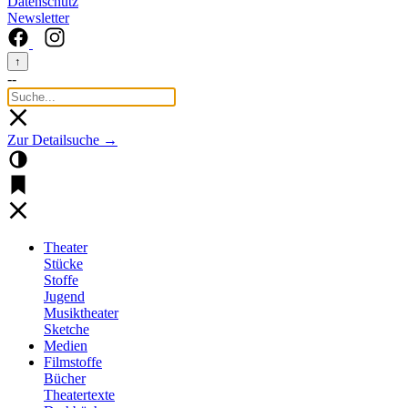
Datenschutz
Newsletter
↑
--
Zur Detailsuche →
Theater
Stücke
Stoffe
Jugend
Musiktheater
Sketche
Medien
Filmstoffe
Bücher
Theatertexte