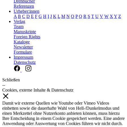
Drehbücher
Referenzen
Urheber:innen
A
B
C
D
E
F
G
H
I
J
K
L
M
N
O
P
Q
R
S
T
U
V
W
X
Y
Z
Verlag
Team
Manuskripte
Foreign Rights
Kataloge
Newsletter
Formulare
Impressum
Datenschutz
Schließen
--
Cookies, externe Inhalte & Datenschutz
Damit wir externe Quellen wie Youtube oder Vimeo Videos
einbetten sowie die dauerhafte Wahl von Hell-/Dunkelmodus und
einen Merkzettel ohne Nutzerkonto anbieten können, muss hierzu
Ihre Entscheidung in einem Cookie gespeichert werden. Eine andere
Anwendung oder Auswertung von Cookies führen wir nicht durch.