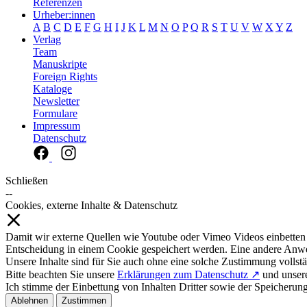
Referenzen
Urheber:innen
A
B
C
D
E
F
G
H
I
J
K
L
M
N
O
P
Q
R
S
T
U
V
W
X
Y
Z
Verlag
Team
Manuskripte
Foreign Rights
Kataloge
Newsletter
Formulare
Impressum
Datenschutz
Schließen
--
Cookies, externe Inhalte & Datenschutz
Damit wir externe Quellen wie Youtube oder Vimeo Videos einbetten
Entscheidung in einem Cookie gespeichert werden. Eine andere Anw
Unsere Inhalte sind für Sie auch ohne eine solche Zustimmung vollstä
Bitte beachten Sie unsere
Erklärungen zum Datenschutz ↗
und unse
Ich stimme der Einbettung von Inhalten Dritter sowie der Speicherun
Ablehnen
Zustimmen