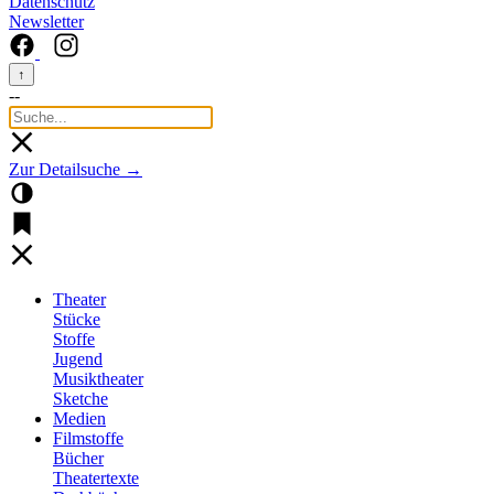
Datenschutz
Newsletter
↑
--
Zur Detailsuche →
Theater
Stücke
Stoffe
Jugend
Musiktheater
Sketche
Medien
Filmstoffe
Bücher
Theatertexte