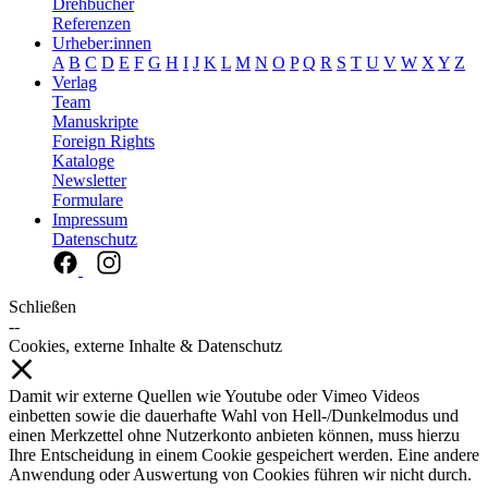
Drehbücher
Referenzen
Urheber:innen
A
B
C
D
E
F
G
H
I
J
K
L
M
N
O
P
Q
R
S
T
U
V
W
X
Y
Z
Verlag
Team
Manuskripte
Foreign Rights
Kataloge
Newsletter
Formulare
Impressum
Datenschutz
Schließen
--
Cookies, externe Inhalte & Datenschutz
Damit wir externe Quellen wie Youtube oder Vimeo Videos
einbetten sowie die dauerhafte Wahl von Hell-/Dunkelmodus und
einen Merkzettel ohne Nutzerkonto anbieten können, muss hierzu
Ihre Entscheidung in einem Cookie gespeichert werden. Eine andere
Anwendung oder Auswertung von Cookies führen wir nicht durch.