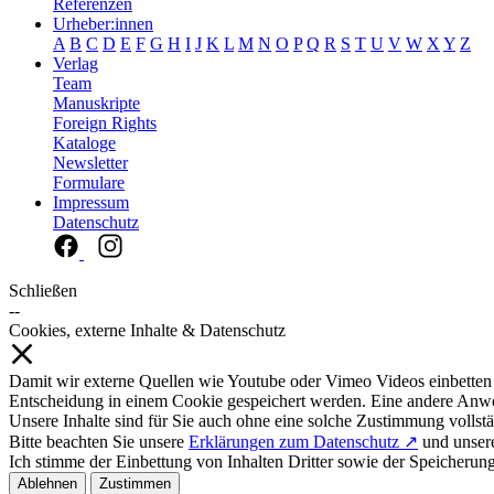
Referenzen
Urheber:innen
A
B
C
D
E
F
G
H
I
J
K
L
M
N
O
P
Q
R
S
T
U
V
W
X
Y
Z
Verlag
Team
Manuskripte
Foreign Rights
Kataloge
Newsletter
Formulare
Impressum
Datenschutz
Schließen
--
Cookies, externe Inhalte & Datenschutz
Damit wir externe Quellen wie Youtube oder Vimeo Videos einbetten
Entscheidung in einem Cookie gespeichert werden. Eine andere Anw
Unsere Inhalte sind für Sie auch ohne eine solche Zustimmung vollstä
Bitte beachten Sie unsere
Erklärungen zum Datenschutz ↗
und unse
Ich stimme der Einbettung von Inhalten Dritter sowie der Speicherun
Ablehnen
Zustimmen