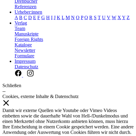
Drehbücher
Referenzen
Urheber:innen
A
B
C
D
E
F
G
H
I
J
K
L
M
N
O
P
Q
R
S
T
U
V
W
X
Y
Z
Verlag
Team
Manuskripte
Foreign Rights
Kataloge
Newsletter
Formulare
Impressum
Datenschutz
Schließen
--
Cookies, externe Inhalte & Datenschutz
Damit wir externe Quellen wie Youtube oder Vimeo Videos
einbetten sowie die dauerhafte Wahl von Hell-/Dunkelmodus und
einen Merkzettel ohne Nutzerkonto anbieten können, muss hierzu
Ihre Entscheidung in einem Cookie gespeichert werden. Eine andere
Anwendung oder Auswertung von Cookies führen wir nicht durch.