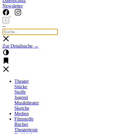
Datenschutz
Newsletter
↑
--
Zur Detailsuche →
Theater
Stücke
Stoffe
Jugend
Musiktheater
Sketche
Medien
Filmstoffe
Bücher
Theatertexte