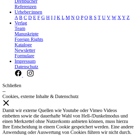
Drehbücher
Referenzen
Urheber:innen
A
B
C
D
E
F
G
H
I
J
K
L
M
N
O
P
Q
R
S
T
U
V
W
X
Y
Z
Verlag
Team
Manuskripte
Foreign Rights
Kataloge
Newsletter
Formulare
Impressum
Datenschutz
Schließen
--
Cookies, externe Inhalte & Datenschutz
Damit wir externe Quellen wie Youtube oder Vimeo Videos
einbetten sowie die dauerhafte Wahl von Hell-/Dunkelmodus und
einen Merkzettel ohne Nutzerkonto anbieten können, muss hierzu
Ihre Entscheidung in einem Cookie gespeichert werden. Eine andere
Anwendung oder Auswertung von Cookies führen wir nicht durch.