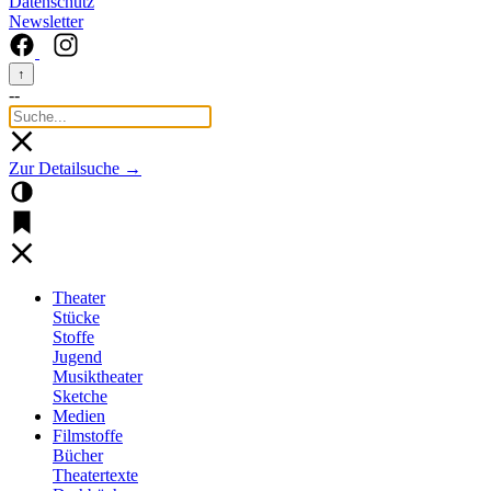
Datenschutz
Newsletter
↑
--
Zur Detailsuche →
Theater
Stücke
Stoffe
Jugend
Musiktheater
Sketche
Medien
Filmstoffe
Bücher
Theatertexte