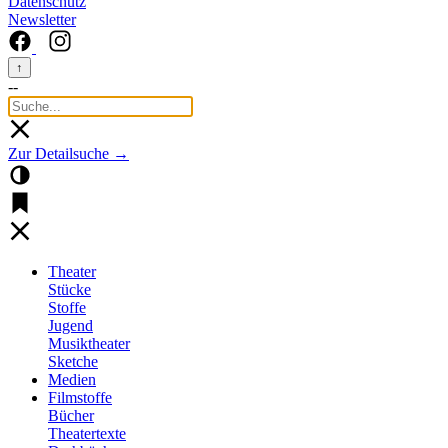
Datenschutz
Newsletter
↑
--
Zur Detailsuche →
Theater
Stücke
Stoffe
Jugend
Musiktheater
Sketche
Medien
Filmstoffe
Bücher
Theatertexte