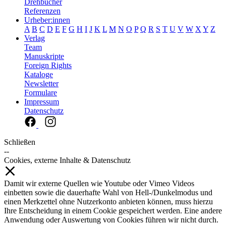
Drehbücher
Referenzen
Urheber:innen
A
B
C
D
E
F
G
H
I
J
K
L
M
N
O
P
Q
R
S
T
U
V
W
X
Y
Z
Verlag
Team
Manuskripte
Foreign Rights
Kataloge
Newsletter
Formulare
Impressum
Datenschutz
Schließen
--
Cookies, externe Inhalte & Datenschutz
Damit wir externe Quellen wie Youtube oder Vimeo Videos
einbetten sowie die dauerhafte Wahl von Hell-/Dunkelmodus und
einen Merkzettel ohne Nutzerkonto anbieten können, muss hierzu
Ihre Entscheidung in einem Cookie gespeichert werden. Eine andere
Anwendung oder Auswertung von Cookies führen wir nicht durch.