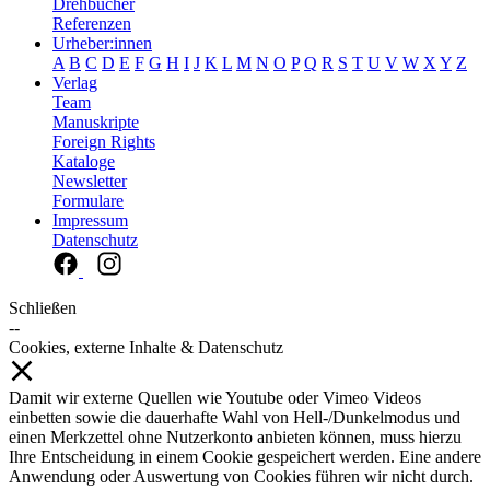
Drehbücher
Referenzen
Urheber:innen
A
B
C
D
E
F
G
H
I
J
K
L
M
N
O
P
Q
R
S
T
U
V
W
X
Y
Z
Verlag
Team
Manuskripte
Foreign Rights
Kataloge
Newsletter
Formulare
Impressum
Datenschutz
Schließen
--
Cookies, externe Inhalte & Datenschutz
Damit wir externe Quellen wie Youtube oder Vimeo Videos
einbetten sowie die dauerhafte Wahl von Hell-/Dunkelmodus und
einen Merkzettel ohne Nutzerkonto anbieten können, muss hierzu
Ihre Entscheidung in einem Cookie gespeichert werden. Eine andere
Anwendung oder Auswertung von Cookies führen wir nicht durch.