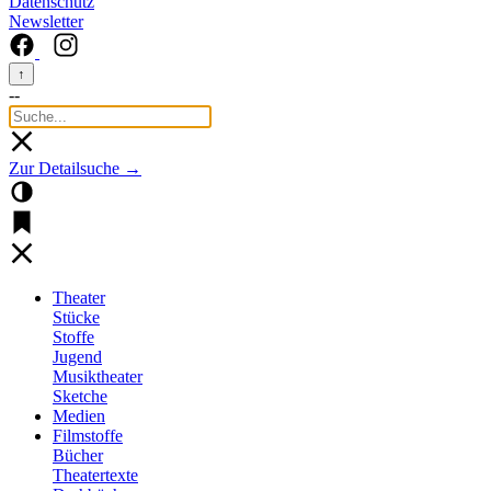
Datenschutz
Newsletter
↑
--
Zur Detailsuche →
Theater
Stücke
Stoffe
Jugend
Musiktheater
Sketche
Medien
Filmstoffe
Bücher
Theatertexte