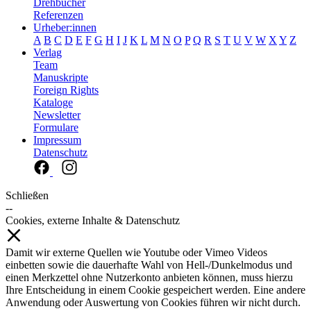
Drehbücher
Referenzen
Urheber:innen
A
B
C
D
E
F
G
H
I
J
K
L
M
N
O
P
Q
R
S
T
U
V
W
X
Y
Z
Verlag
Team
Manuskripte
Foreign Rights
Kataloge
Newsletter
Formulare
Impressum
Datenschutz
Schließen
--
Cookies, externe Inhalte & Datenschutz
Damit wir externe Quellen wie Youtube oder Vimeo Videos
einbetten sowie die dauerhafte Wahl von Hell-/Dunkelmodus und
einen Merkzettel ohne Nutzerkonto anbieten können, muss hierzu
Ihre Entscheidung in einem Cookie gespeichert werden. Eine andere
Anwendung oder Auswertung von Cookies führen wir nicht durch.