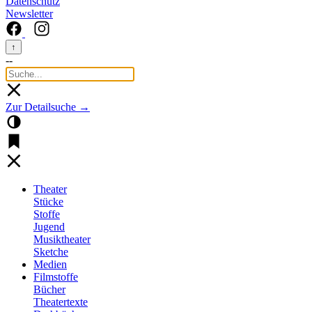
Datenschutz
Newsletter
↑
--
Zur Detailsuche →
Theater
Stücke
Stoffe
Jugend
Musiktheater
Sketche
Medien
Filmstoffe
Bücher
Theatertexte