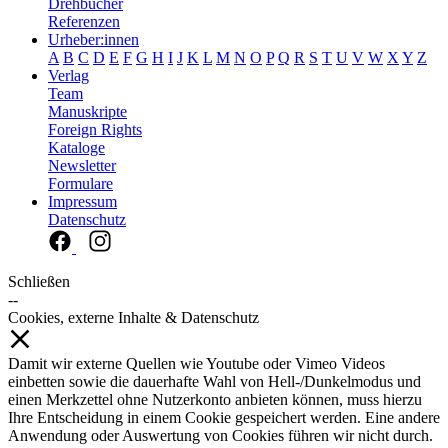
Drehbücher
Referenzen
Urheber:innen
A
B
C
D
E
F
G
H
I
J
K
L
M
N
O
P
Q
R
S
T
U
V
W
X
Y
Z
Verlag
Team
Manuskripte
Foreign Rights
Kataloge
Newsletter
Formulare
Impressum
Datenschutz
Schließen
--
Cookies, externe Inhalte & Datenschutz
Damit wir externe Quellen wie Youtube oder Vimeo Videos
einbetten sowie die dauerhafte Wahl von Hell-/Dunkelmodus und
einen Merkzettel ohne Nutzerkonto anbieten können, muss hierzu
Ihre Entscheidung in einem Cookie gespeichert werden. Eine andere
Anwendung oder Auswertung von Cookies führen wir nicht durch.