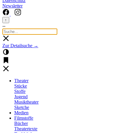
Datenschutz
Newsletter
↑
--
Zur Detailsuche →
Theater
Stücke
Stoffe
Jugend
Musiktheater
Sketche
Medien
Filmstoffe
Bücher
Theatertexte