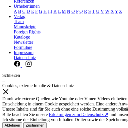
Referenzen
Urheber:innen
A
B
C
D
E
F
G
H
I
J
K
L
M
N
O
P
Q
R
S
T
U
V
W
X
Y
Z
Verlag
Team
Manuskripte
Foreign Rights
Kataloge
Newsletter
Formulare
Impressum
Datenschutz
Schließen
--
Cookies, externe Inhalte & Datenschutz
Damit wir externe Quellen wie Youtube oder Vimeo Videos einbetten
Entscheidung in einem Cookie gespeichert werden. Eine andere Anw
Unsere Inhalte sind für Sie auch ohne eine solche Zustimmung vollstä
Bitte beachten Sie unsere
Erklärungen zum Datenschutz ↗
und unse
Ich stimme der Einbettung von Inhalten Dritter sowie der Speicherun
Ablehnen
Zustimmen