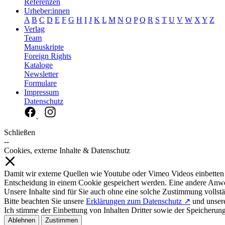
Referenzen
Urheber:innen
A
B
C
D
E
F
G
H
I
J
K
L
M
N
O
P
Q
R
S
T
U
V
W
X
Y
Z
Verlag
Team
Manuskripte
Foreign Rights
Kataloge
Newsletter
Formulare
Impressum
Datenschutz
Schließen
--
Cookies, externe Inhalte & Datenschutz
Damit wir externe Quellen wie Youtube oder Vimeo Videos einbetten
Entscheidung in einem Cookie gespeichert werden. Eine andere Anw
Unsere Inhalte sind für Sie auch ohne eine solche Zustimmung vollstä
Bitte beachten Sie unsere
Erklärungen zum Datenschutz ↗
und unse
Ich stimme der Einbettung von Inhalten Dritter sowie der Speicherun
Ablehnen
Zustimmen