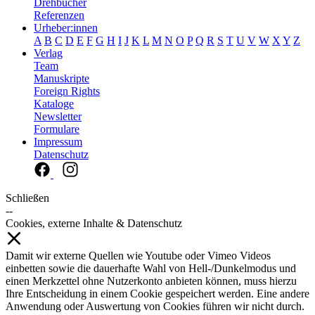
Drehbücher
Referenzen
Urheber:innen
A
B
C
D
E
F
G
H
I
J
K
L
M
N
O
P
Q
R
S
T
U
V
W
X
Y
Z
Verlag
Team
Manuskripte
Foreign Rights
Kataloge
Newsletter
Formulare
Impressum
Datenschutz
Schließen
--
Cookies, externe Inhalte & Datenschutz
Damit wir externe Quellen wie Youtube oder Vimeo Videos
einbetten sowie die dauerhafte Wahl von Hell-/Dunkelmodus und
einen Merkzettel ohne Nutzerkonto anbieten können, muss hierzu
Ihre Entscheidung in einem Cookie gespeichert werden. Eine andere
Anwendung oder Auswertung von Cookies führen wir nicht durch.