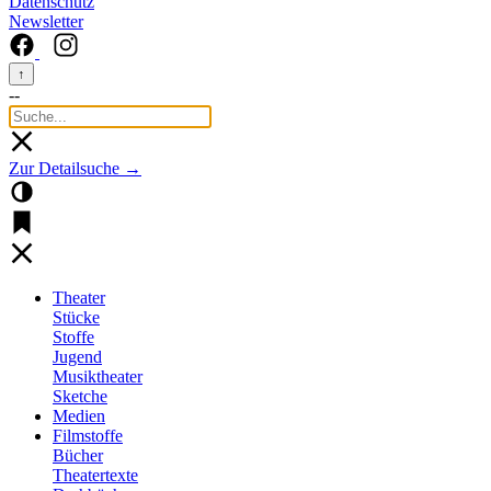
Datenschutz
Newsletter
↑
--
Zur Detailsuche →
Theater
Stücke
Stoffe
Jugend
Musiktheater
Sketche
Medien
Filmstoffe
Bücher
Theatertexte