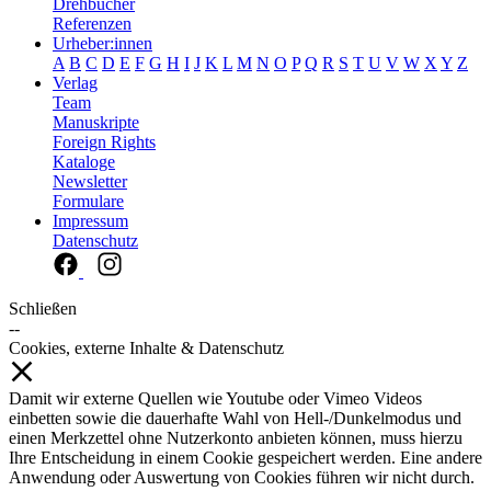
Drehbücher
Referenzen
Urheber:innen
A
B
C
D
E
F
G
H
I
J
K
L
M
N
O
P
Q
R
S
T
U
V
W
X
Y
Z
Verlag
Team
Manuskripte
Foreign Rights
Kataloge
Newsletter
Formulare
Impressum
Datenschutz
Schließen
--
Cookies, externe Inhalte & Datenschutz
Damit wir externe Quellen wie Youtube oder Vimeo Videos
einbetten sowie die dauerhafte Wahl von Hell-/Dunkelmodus und
einen Merkzettel ohne Nutzerkonto anbieten können, muss hierzu
Ihre Entscheidung in einem Cookie gespeichert werden. Eine andere
Anwendung oder Auswertung von Cookies führen wir nicht durch.