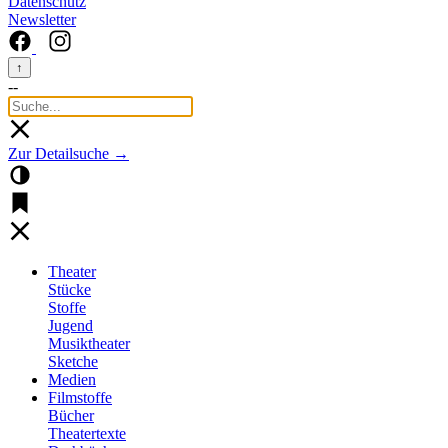
Datenschutz
Newsletter
↑
--
Zur Detailsuche →
Theater
Stücke
Stoffe
Jugend
Musiktheater
Sketche
Medien
Filmstoffe
Bücher
Theatertexte