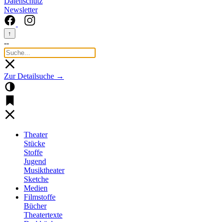
Datenschutz
Newsletter
↑
--
Zur Detailsuche →
Theater
Stücke
Stoffe
Jugend
Musiktheater
Sketche
Medien
Filmstoffe
Bücher
Theatertexte