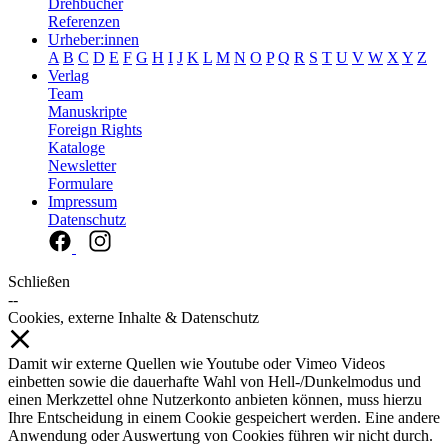
Drehbücher
Referenzen
Urheber:innen
A
B
C
D
E
F
G
H
I
J
K
L
M
N
O
P
Q
R
S
T
U
V
W
X
Y
Z
Verlag
Team
Manuskripte
Foreign Rights
Kataloge
Newsletter
Formulare
Impressum
Datenschutz
Schließen
--
Cookies, externe Inhalte & Datenschutz
Damit wir externe Quellen wie Youtube oder Vimeo Videos
einbetten sowie die dauerhafte Wahl von Hell-/Dunkelmodus und
einen Merkzettel ohne Nutzerkonto anbieten können, muss hierzu
Ihre Entscheidung in einem Cookie gespeichert werden. Eine andere
Anwendung oder Auswertung von Cookies führen wir nicht durch.