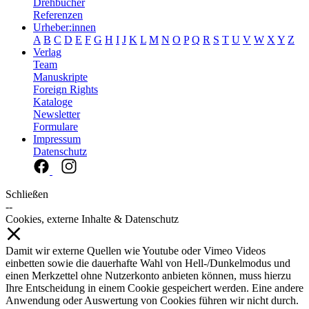
Drehbücher
Referenzen
Urheber:innen
A
B
C
D
E
F
G
H
I
J
K
L
M
N
O
P
Q
R
S
T
U
V
W
X
Y
Z
Verlag
Team
Manuskripte
Foreign Rights
Kataloge
Newsletter
Formulare
Impressum
Datenschutz
Schließen
--
Cookies, externe Inhalte & Datenschutz
Damit wir externe Quellen wie Youtube oder Vimeo Videos
einbetten sowie die dauerhafte Wahl von Hell-/Dunkelmodus und
einen Merkzettel ohne Nutzerkonto anbieten können, muss hierzu
Ihre Entscheidung in einem Cookie gespeichert werden. Eine andere
Anwendung oder Auswertung von Cookies führen wir nicht durch.