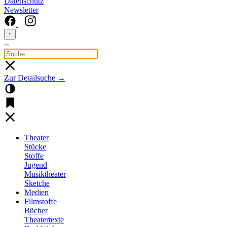
Datenschutz
Newsletter
↑
--
Zur Detailsuche →
Theater
Stücke
Stoffe
Jugend
Musiktheater
Sketche
Medien
Filmstoffe
Bücher
Theatertexte