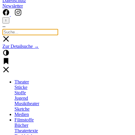
Datenschutz
Newsletter
↑
--
Zur Detailsuche →
Theater
Stücke
Stoffe
Jugend
Musiktheater
Sketche
Medien
Filmstoffe
Bücher
Theatertexte