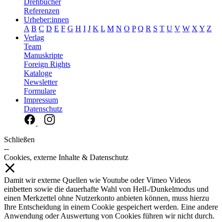
Drehbücher
Referenzen
Urheber:innen
A
B
C
D
E
F
G
H
I
J
K
L
M
N
O
P
Q
R
S
T
U
V
W
X
Y
Z
Verlag
Team
Manuskripte
Foreign Rights
Kataloge
Newsletter
Formulare
Impressum
Datenschutz
Schließen
--
Cookies, externe Inhalte & Datenschutz
Damit wir externe Quellen wie Youtube oder Vimeo Videos
einbetten sowie die dauerhafte Wahl von Hell-/Dunkelmodus und
einen Merkzettel ohne Nutzerkonto anbieten können, muss hierzu
Ihre Entscheidung in einem Cookie gespeichert werden. Eine andere
Anwendung oder Auswertung von Cookies führen wir nicht durch.