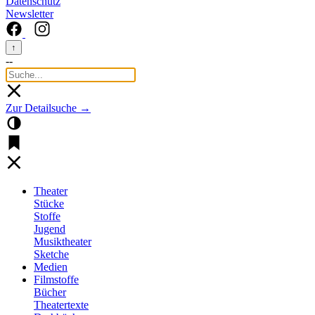
Datenschutz
Newsletter
↑
--
Zur Detailsuche →
Theater
Stücke
Stoffe
Jugend
Musiktheater
Sketche
Medien
Filmstoffe
Bücher
Theatertexte