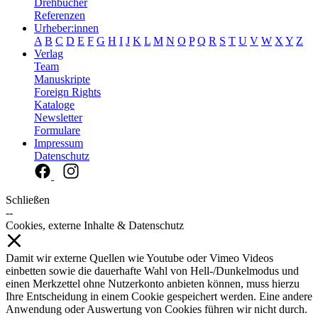
Drehbücher
Referenzen
Urheber:innen
A
B
C
D
E
F
G
H
I
J
K
L
M
N
O
P
Q
R
S
T
U
V
W
X
Y
Z
Verlag
Team
Manuskripte
Foreign Rights
Kataloge
Newsletter
Formulare
Impressum
Datenschutz
Schließen
--
Cookies, externe Inhalte & Datenschutz
Damit wir externe Quellen wie Youtube oder Vimeo Videos
einbetten sowie die dauerhafte Wahl von Hell-/Dunkelmodus und
einen Merkzettel ohne Nutzerkonto anbieten können, muss hierzu
Ihre Entscheidung in einem Cookie gespeichert werden. Eine andere
Anwendung oder Auswertung von Cookies führen wir nicht durch.