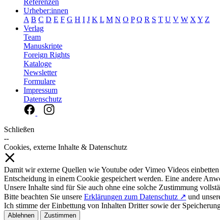
Referenzen
Urheber:innen
A
B
C
D
E
F
G
H
I
J
K
L
M
N
O
P
Q
R
S
T
U
V
W
X
Y
Z
Verlag
Team
Manuskripte
Foreign Rights
Kataloge
Newsletter
Formulare
Impressum
Datenschutz
Schließen
--
Cookies, externe Inhalte & Datenschutz
Damit wir externe Quellen wie Youtube oder Vimeo Videos einbetten
Entscheidung in einem Cookie gespeichert werden. Eine andere Anw
Unsere Inhalte sind für Sie auch ohne eine solche Zustimmung vollstä
Bitte beachten Sie unsere
Erklärungen zum Datenschutz ↗
und unse
Ich stimme der Einbettung von Inhalten Dritter sowie der Speicherun
Ablehnen
Zustimmen