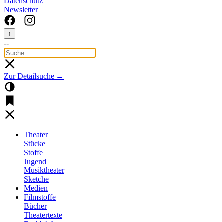
Datenschutz
Newsletter
↑
--
Zur Detailsuche →
Theater
Stücke
Stoffe
Jugend
Musiktheater
Sketche
Medien
Filmstoffe
Bücher
Theatertexte