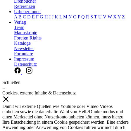
Drehbücher
Referenzen
Urheber:innen
A
B
C
D
E
F
G
H
I
J
K
L
M
N
O
P
Q
R
S
T
U
V
W
X
Y
Z
Verlag
Team
Manuskripte
Foreign Rights
Kataloge
Newsletter
Formulare
Impressum
Datenschutz
Schließen
--
Cookies, externe Inhalte & Datenschutz
Damit wir externe Quellen wie Youtube oder Vimeo Videos
einbetten sowie die dauerhafte Wahl von Hell-/Dunkelmodus und
einen Merkzettel ohne Nutzerkonto anbieten können, muss hierzu
Ihre Entscheidung in einem Cookie gespeichert werden. Eine andere
Anwendung oder Auswertung von Cookies führen wir nicht durch.