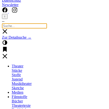
Datenschutz
Newsletter
↑
--
Zur Detailsuche →
Theater
Stücke
Stoffe
Jugend
Musiktheater
Sketche
Medien
Filmstoffe
Bücher
Theatertexte