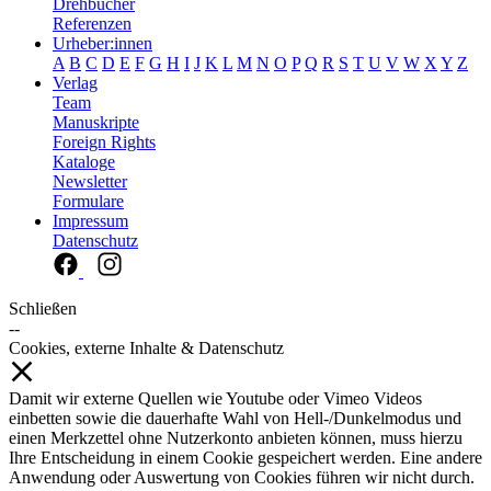
Drehbücher
Referenzen
Urheber:innen
A
B
C
D
E
F
G
H
I
J
K
L
M
N
O
P
Q
R
S
T
U
V
W
X
Y
Z
Verlag
Team
Manuskripte
Foreign Rights
Kataloge
Newsletter
Formulare
Impressum
Datenschutz
Schließen
--
Cookies, externe Inhalte & Datenschutz
Damit wir externe Quellen wie Youtube oder Vimeo Videos
einbetten sowie die dauerhafte Wahl von Hell-/Dunkelmodus und
einen Merkzettel ohne Nutzerkonto anbieten können, muss hierzu
Ihre Entscheidung in einem Cookie gespeichert werden. Eine andere
Anwendung oder Auswertung von Cookies führen wir nicht durch.