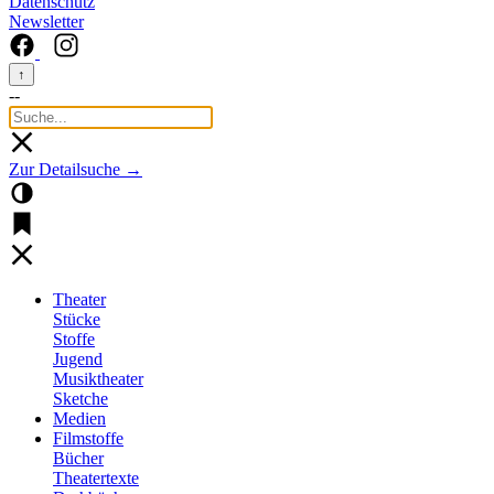
Datenschutz
Newsletter
↑
--
Zur Detailsuche →
Theater
Stücke
Stoffe
Jugend
Musiktheater
Sketche
Medien
Filmstoffe
Bücher
Theatertexte