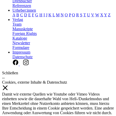
Drehbücher
Referenzen
Urheber:innen
A
B
C
D
E
F
G
H
I
J
K
L
M
N
O
P
Q
R
S
T
U
V
W
X
Y
Z
Verlag
Team
Manuskripte
Foreign Rights
Kataloge
Newsletter
Formulare
Impressum
Datenschutz
Schließen
--
Cookies, externe Inhalte & Datenschutz
Damit wir externe Quellen wie Youtube oder Vimeo Videos
einbetten sowie die dauerhafte Wahl von Hell-/Dunkelmodus und
einen Merkzettel ohne Nutzerkonto anbieten können, muss hierzu
Ihre Entscheidung in einem Cookie gespeichert werden. Eine andere
Anwendung oder Auswertung von Cookies führen wir nicht durch.