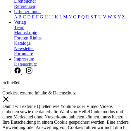
Drehbücher
Referenzen
Urheber:innen
A
B
C
D
E
F
G
H
I
J
K
L
M
N
O
P
Q
R
S
T
U
V
W
X
Y
Z
Verlag
Team
Manuskripte
Foreign Rights
Kataloge
Newsletter
Formulare
Impressum
Datenschutz
Schließen
--
Cookies, externe Inhalte & Datenschutz
Damit wir externe Quellen wie Youtube oder Vimeo Videos
einbetten sowie die dauerhafte Wahl von Hell-/Dunkelmodus und
einen Merkzettel ohne Nutzerkonto anbieten können, muss hierzu
Ihre Entscheidung in einem Cookie gespeichert werden. Eine andere
Anwendung oder Auswertung von Cookies führen wir nicht durch.