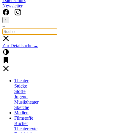
Datenschutz
Newsletter
↑
--
Zur Detailsuche →
Theater
Stücke
Stoffe
Jugend
Musiktheater
Sketche
Medien
Filmstoffe
Bücher
Theatertexte