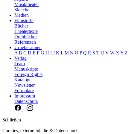
Musiktheater
Sketche
Medien
Filmstoffe
Bücher
Theatertexte
Drehbücher
Referenzen
Urheber:innen
A
B
C
D
E
F
G
H
I
J
K
L
M
N
O
P
Q
R
S
T
U
V
W
X
Y
Z
Verlag
Team
Manuskripte
Foreign Rights
Kataloge
Newsletter
Formulare
Impressum
Datenschutz
Schließen
--
Cookies, externe Inhalte & Datenschutz