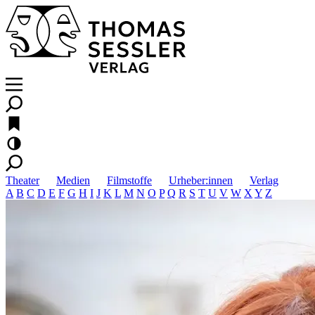
Theater
Medien
Filmstoffe
Urheber:innen
Verlag
A
B
C
D
E
F
G
H
I
J
K
L
M
N
O
P
Q
R
S
T
U
V
W
X
Y
Z