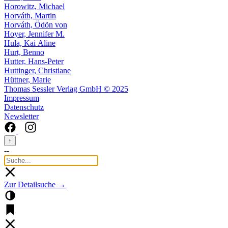
Horowitz, Michael
Horváth, Martin
Horváth, Ödön von
Hoyer, Jennifer M.
Hula, Kai Aline
Hurt, Benno
Hutter, Hans-Peter
Huttinger, Christiane
Hüttner, Marie
Thomas Sessler Verlag GmbH © 2025
Impressum
Datenschutz
Newsletter
↑
--
Zur Detailsuche →