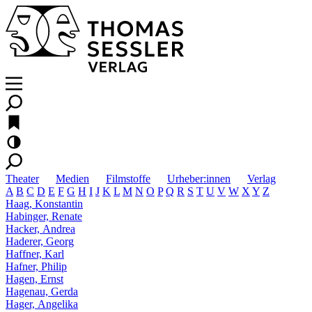
Theater
Medien
Filmstoffe
Urheber:innen
Verlag
A
B
C
D
E
F
G
H
I
J
K
L
M
N
O
P
Q
R
S
T
U
V
W
X
Y
Z
Haag, Konstantin
Habinger, Renate
Hacker, Andrea
Haderer, Georg
Haffner, Karl
Hafner, Philip
Hagen, Ernst
Hagenau, Gerda
Hager, Angelika