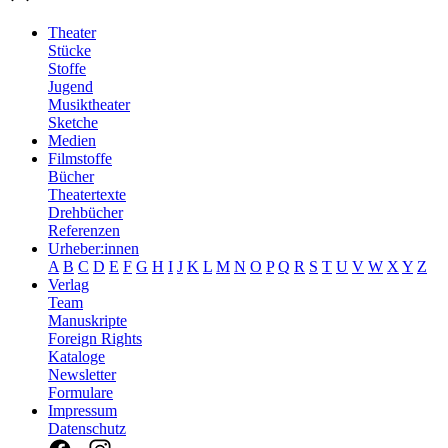
Theater
Stücke
Stoffe
Jugend
Musiktheater
Sketche
Medien
Filmstoffe
Bücher
Theatertexte
Drehbücher
Referenzen
Urheber:innen
A
B
C
D
E
F
G
H
I
J
K
L
M
N
O
P
Q
R
S
T
U
V
W
X
Y
Z
Verlag
Team
Manuskripte
Foreign Rights
Kataloge
Newsletter
Formulare
Impressum
Datenschutz