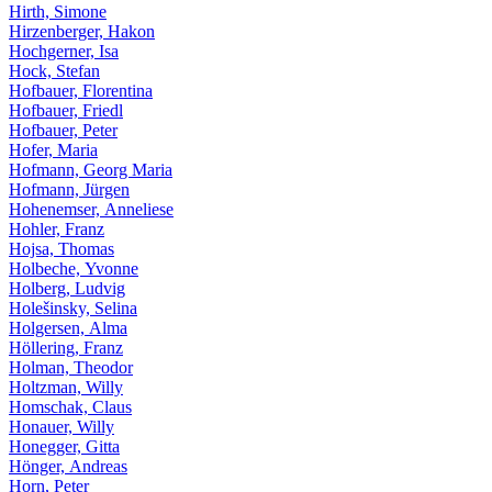
Hirth, Simone
Hirzenberger, Hakon
Hochgerner, Isa
Hock, Stefan
Hofbauer, Florentina
Hofbauer, Friedl
Hofbauer, Peter
Hofer, Maria
Hofmann, Georg Maria
Hofmann, Jürgen
Hohenemser, Anneliese
Hohler, Franz
Hojsa, Thomas
Holbeche, Yvonne
Holberg, Ludvig
Holešinsky, Selina
Holgersen, Alma
Höllering, Franz
Holman, Theodor
Holtzman, Willy
Homschak, Claus
Honauer, Willy
Honegger, Gitta
Hönger, Andreas
Horn, Peter