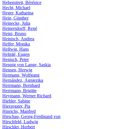
Hebenstreit, Bérénice
Hecht, Michael
Heger, Katharina
Hein, Günther
Heinecke, Julia
Heinersdorff, René
Heini, Bruno
Heinisch, Andrea
Helfer, Monika
Hellwig, Hans
Helmlé, Eugen
Henisch, Peter
Hennig von Lange, Saskia
Hensen, Herwig
Hermann, Wolfgang
Hernández, Agniezika
Herrmann, Bernhard
Herrmann, Brigitte
Heymann, Werner Richard
Hiebler, Sabine
Hierzegger, Pia
Hinrichs, Manfred
Hirschau, Georg-Ferdinand von
Hirschfeld, Ludwig
Hirschler, Herbert