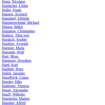
Hagg, Nicolaus
Haidacher, Ulrike
Haller, Frank
Hamers, Korneel
Hammerl, Elfriede
Hammerschmid, Michael
Hámos, Ildikó
Hampton, Christopher
Harbou, Thea von
Hardach, Sophie
Hardern, Ayşegül
Harpner, Maria
Harranth, Wolf
Hart, Moss
Hartinger, Dorothee
Hartl, Karl
Hartlieb, Petra
Hašek, Jaroslav
Haselböck, Lukas
Hassler, Silke
Hattinger, Theresa
Hauer, Alexander
Hauff, Wilhelm
Haushofer, Marlen
Hausner, Alfred