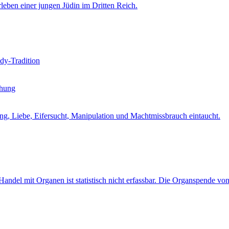
leben einer jungen Jüdin im Dritten Reich.
dy-Tradition
ehung
ung, Liebe, Eifersucht, Manipulation und Machtmissbrauch eintaucht.
andel mit Organen ist statistisch nicht erfassbar. Die Organspende vo