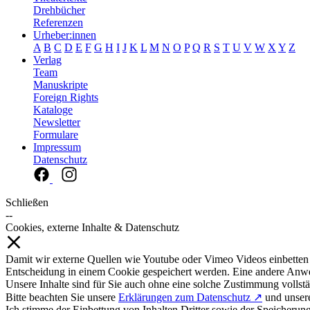
Drehbücher
Referenzen
Urheber:innen
A
B
C
D
E
F
G
H
I
J
K
L
M
N
O
P
Q
R
S
T
U
V
W
X
Y
Z
Verlag
Team
Manuskripte
Foreign Rights
Kataloge
Newsletter
Formulare
Impressum
Datenschutz
Schließen
--
Cookies, externe Inhalte & Datenschutz
Damit wir externe Quellen wie Youtube oder Vimeo Videos einbetten
Entscheidung in einem Cookie gespeichert werden. Eine andere Anw
Unsere Inhalte sind für Sie auch ohne eine solche Zustimmung vollstä
Bitte beachten Sie unsere
Erklärungen zum Datenschutz ↗
und unse
Ich stimme der Einbettung von Inhalten Dritter sowie der Speicherun