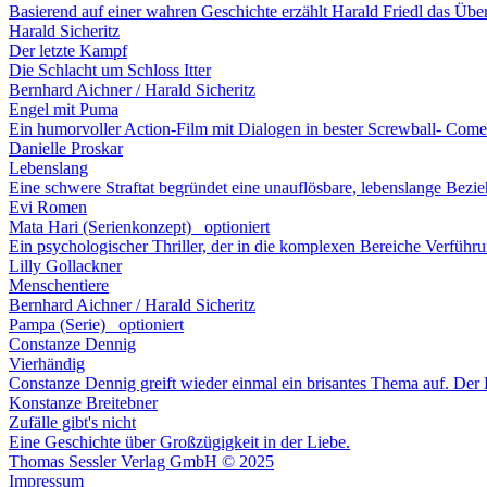
Basierend auf einer wahren Geschichte erzählt Harald Friedl das Über
Harald Sicheritz
Der letzte Kampf
Die Schlacht um Schloss Itter
Bernhard Aichner / Harald Sicheritz
Engel mit Puma
Ein humorvoller Action-Film mit Dialogen in bester Screwball- Come
Danielle Proskar
Lebenslang
Eine schwere Straftat begründet eine unauflösbare, lebenslange Bezi
Evi Romen
Mata Hari (Serienkonzept)
optioniert
Ein psychologischer Thriller, der in die komplexen Bereiche Verführ
Lilly Gollackner
Menschentiere
Bernhard Aichner / Harald Sicheritz
Pampa (Serie)
optioniert
Constanze Dennig
Vierhändig
Constanze Dennig greift wieder einmal ein brisantes Thema auf. Der H
Konstanze Breitebner
Zufälle gibt's nicht
Eine Geschichte über Großzügigkeit in der Liebe.
Thomas Sessler Verlag GmbH © 2025
Impressum