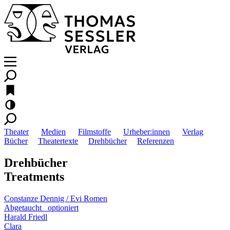
Theater
Medien
Filmstoffe
Urheber:innen
Verlag
Bücher
Theatertexte
Drehbücher
Referenzen
Drehbücher
Treatments
Constanze Dennig / Evi Romen
Abgetaucht
optioniert
Harald Friedl
Clara