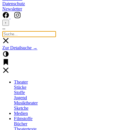
Datenschutz
Newsletter
↑
--
Zur Detailsuche →
Theater
Stücke
Stoffe
Jugend
Musiktheater
Sketche
Medien
Filmstoffe
Bücher
Theatertexte