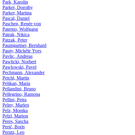
Park, Karolin
Parker, Dorothy
Parker, Martina
Pascal, Daniel
Paschen, Renée von
Paterno, Wolfgang
Patrak, Nikica
Patzak, Peter
Paumgartner, Bernhard
Pauty, Michèle Yves
Pavlic, Andreas
Pawlicki, Norbert
Pawlowski, Pavel
Pechmann, Alexander
Peichl, Martin
Pelikan, Maria
Pellandini, Bruno
Pellegrino, Ramona
Pellini, Petra
Pelny, Marlen
Pelz, Monika
Pelzl, Marion
Peres, Sascha
Perić, Boris
Perutz, Leo