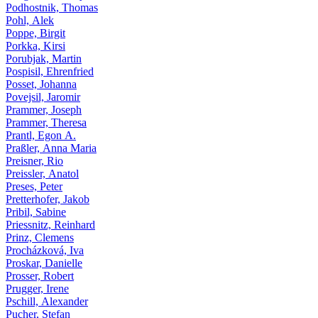
Podhostnik, Thomas
Pohl, Alek
Poppe, Birgit
Porkka, Kirsi
Porubjak, Martin
Pospisil, Ehrenfried
Posset, Johanna
Povejsil, Jaromir
Prammer, Joseph
Prammer, Theresa
Prantl, Egon A.
Praßler, Anna Maria
Preisner, Rio
Preissler, Anatol
Preses, Peter
Pretterhofer, Jakob
Pribil, Sabine
Priessnitz, Reinhard
Prinz, Clemens
Procházková, Iva
Proskar, Danielle
Prosser, Robert
Prugger, Irene
Pschill, Alexander
Pucher, Stefan