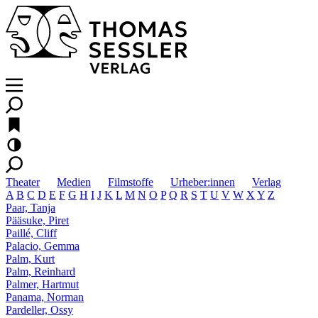
Theater
Medien
Filmstoffe
Urheber:innen
Verlag
A
B
C
D
E
F
G
H
I
J
K
L
M
N
O
P
Q
R
S
T
U
V
W
X
Y
Z
Paar, Tanja
Pääsuke, Piret
Paillé, Cliff
Palacio, Gemma
Palm, Kurt
Palm, Reinhard
Palmer, Hartmut
Panama, Norman
Pardeller, Ossy