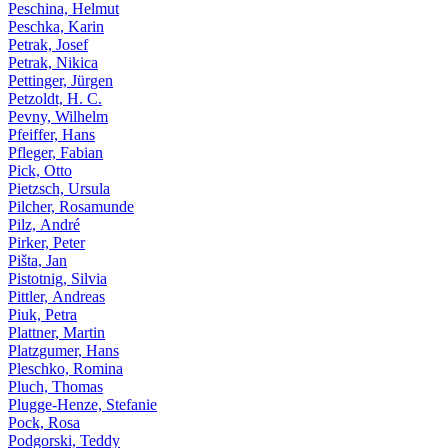
Peschina, Helmut
Peschka, Karin
Petrak, Josef
Petrak, Nikica
Pettinger, Jürgen
Petzoldt, H. C.
Pevny, Wilhelm
Pfeiffer, Hans
Pfleger, Fabian
Pick, Otto
Pietzsch, Ursula
Pilcher, Rosamunde
Pilz, André
Pirker, Peter
Pišta, Jan
Pistotnig, Silvia
Pittler, Andreas
Piuk, Petra
Plattner, Martin
Platzgumer, Hans
Pleschko, Romina
Pluch, Thomas
Plugge-Henze, Stefanie
Pock, Rosa
Podgorski, Teddy