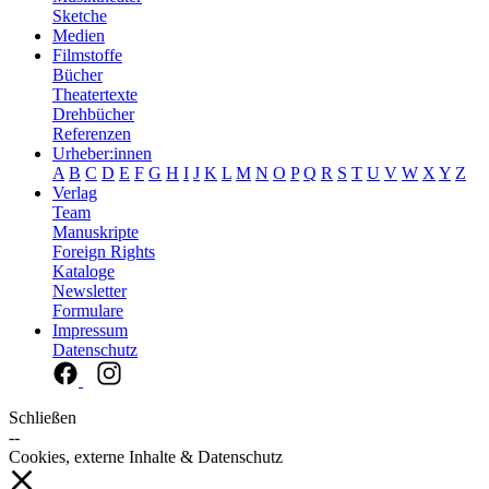
Sketche
Medien
Filmstoffe
Bücher
Theatertexte
Drehbücher
Referenzen
Urheber:innen
A
B
C
D
E
F
G
H
I
J
K
L
M
N
O
P
Q
R
S
T
U
V
W
X
Y
Z
Verlag
Team
Manuskripte
Foreign Rights
Kataloge
Newsletter
Formulare
Impressum
Datenschutz
Schließen
--
Cookies, externe Inhalte & Datenschutz