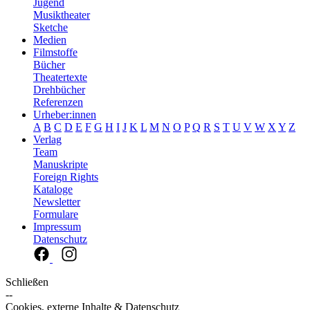
Jugend
Musiktheater
Sketche
Medien
Filmstoffe
Bücher
Theatertexte
Drehbücher
Referenzen
Urheber:innen
A
B
C
D
E
F
G
H
I
J
K
L
M
N
O
P
Q
R
S
T
U
V
W
X
Y
Z
Verlag
Team
Manuskripte
Foreign Rights
Kataloge
Newsletter
Formulare
Impressum
Datenschutz
Schließen
--
Cookies, externe Inhalte & Datenschutz