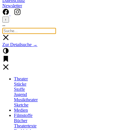
Datenschutz
Newsletter
↑
--
Zur Detailsuche →
Theater
Stücke
Stoffe
Jugend
Musiktheater
Sketche
Medien
Filmstoffe
Bücher
Theatertexte