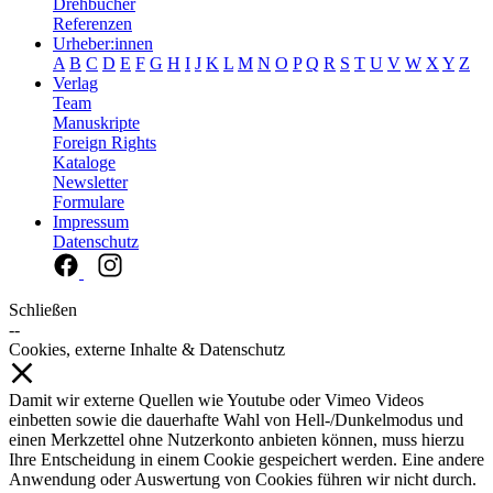
Drehbücher
Referenzen
Urheber:innen
A
B
C
D
E
F
G
H
I
J
K
L
M
N
O
P
Q
R
S
T
U
V
W
X
Y
Z
Verlag
Team
Manuskripte
Foreign Rights
Kataloge
Newsletter
Formulare
Impressum
Datenschutz
Schließen
--
Cookies, externe Inhalte & Datenschutz
Damit wir externe Quellen wie Youtube oder Vimeo Videos
einbetten sowie die dauerhafte Wahl von Hell-/Dunkelmodus und
einen Merkzettel ohne Nutzerkonto anbieten können, muss hierzu
Ihre Entscheidung in einem Cookie gespeichert werden. Eine andere
Anwendung oder Auswertung von Cookies führen wir nicht durch.