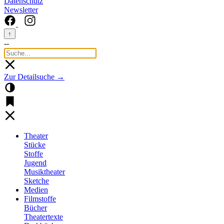
Datenschutz
Newsletter
↑
--
Zur Detailsuche →
Theater
Stücke
Stoffe
Jugend
Musiktheater
Sketche
Medien
Filmstoffe
Bücher
Theatertexte