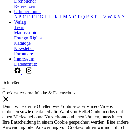
Drehbücher
Referenzen
Urheber:innen
A
B
C
D
E
F
G
H
I
J
K
L
M
N
O
P
Q
R
S
T
U
V
W
X
Y
Z
Verlag
Team
Manuskripte
Foreign Rights
Kataloge
Newsletter
Formulare
Impressum
Datenschutz
Schließen
--
Cookies, externe Inhalte & Datenschutz
Damit wir externe Quellen wie Youtube oder Vimeo Videos
einbetten sowie die dauerhafte Wahl von Hell-/Dunkelmodus und
einen Merkzettel ohne Nutzerkonto anbieten können, muss hierzu
Ihre Entscheidung in einem Cookie gespeichert werden. Eine andere
Anwendung oder Auswertung von Cookies führen wir nicht durch.