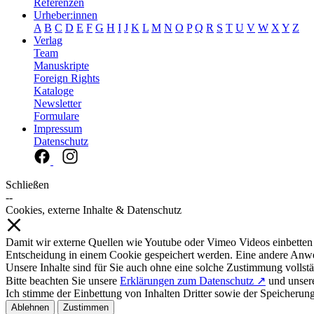
Referenzen
Urheber:innen
A
B
C
D
E
F
G
H
I
J
K
L
M
N
O
P
Q
R
S
T
U
V
W
X
Y
Z
Verlag
Team
Manuskripte
Foreign Rights
Kataloge
Newsletter
Formulare
Impressum
Datenschutz
Schließen
--
Cookies, externe Inhalte & Datenschutz
Damit wir externe Quellen wie Youtube oder Vimeo Videos einbetten
Entscheidung in einem Cookie gespeichert werden. Eine andere Anw
Unsere Inhalte sind für Sie auch ohne eine solche Zustimmung vollstä
Bitte beachten Sie unsere
Erklärungen zum Datenschutz ↗
und unse
Ich stimme der Einbettung von Inhalten Dritter sowie der Speicherun
Ablehnen
Zustimmen