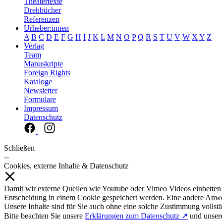
Theatertexte
Drehbücher
Referenzen
Urheber:innen
A
B
C
D
E
F
G
H
I
J
K
L
M
N
O
P
Q
R
S
T
U
V
W
X
Y
Z
Verlag
Team
Manuskripte
Foreign Rights
Kataloge
Newsletter
Formulare
Impressum
Datenschutz
Schließen
--
Cookies, externe Inhalte & Datenschutz
Damit wir externe Quellen wie Youtube oder Vimeo Videos einbetten
Entscheidung in einem Cookie gespeichert werden. Eine andere Anw
Unsere Inhalte sind für Sie auch ohne eine solche Zustimmung vollstä
Bitte beachten Sie unsere
Erklärungen zum Datenschutz ↗
und unse