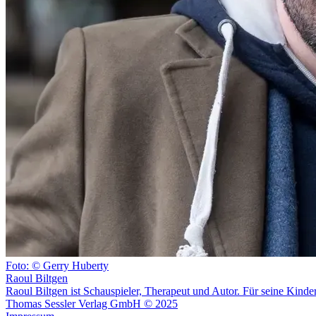
Foto: © Gerry Huberty
Raoul Biltgen
Raoul Biltgen ist Schauspieler, Therapeut und Autor. Für seine Kind
Thomas Sessler Verlag GmbH © 2025