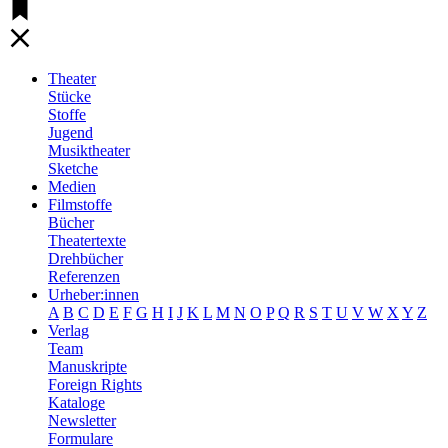
Theater
Stücke
Stoffe
Jugend
Musiktheater
Sketche
Medien
Filmstoffe
Bücher
Theatertexte
Drehbücher
Referenzen
Urheber:innen
A
B
C
D
E
F
G
H
I
J
K
L
M
N
O
P
Q
R
S
T
U
V
W
X
Y
Z
Verlag
Team
Manuskripte
Foreign Rights
Kataloge
Newsletter
Formulare