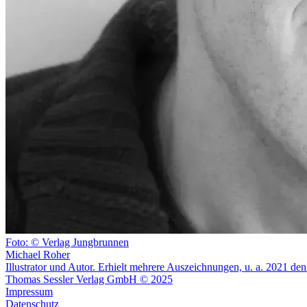
Foto: © Verlag Jungbrunnen
Michael Roher
Illustrator und Autor. Erhielt mehrere Auszeichnungen, u. a. 2021 den
Thomas Sessler Verlag GmbH © 2025
Impressum
Datenschutz