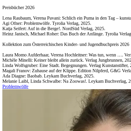
Preisbücher 2026
Lena Raubaum, Verena Pavani: Schlich ein Puma in den Tag – kunsta
Agi Ofner: Problemwölfe. Tyrolia Verlag, 2025.
Katja Seifert: Auf in die Berge!. NordSüd Verlag, 2025.
Heinz Janisch, Michael Roher: Das Buch der Anfänge. Tyrolia Verlag
Kollektion zum Österreichischen Kinder- und Jugendbuchpreis 2026
Laura Momo Aufderhaar, Verena Hochleitner: Was tun, wenn …. Verla
Michèle Minelli: Keiner bleibt allein zurück. Verlag Jungbrunnen, 20
Linda Wolfsgruber: Eine Stadt. Begegnungen. Verlag Kunstanstifter, 
Magali Franov: Zuhause auf der Klippe. Edition Nilpferd, G&G Verla
Ada Diagne: Baobab. Leykam Buchverlag, 2025.
Melanie Laibl, Linda Schwalbe: Na Zoowas!. Leykam Buchverlag
Problemwölfe