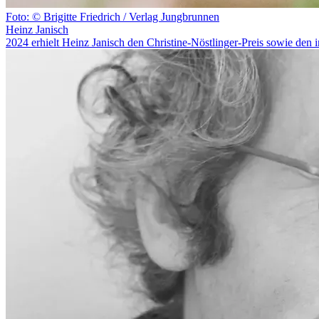
Foto: © Brigitte Friedrich / Verlag Jungbrunnen
Heinz Janisch
2024 erhielt Heinz Janisch den Christine-Nöstlinger-Preis sowie den 