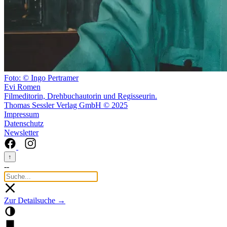
Foto: © Ingo Pertramer
Evi Romen
Filmeditorin, Drehbuchautorin und Regisseurin.
Thomas Sessler Verlag GmbH © 2025
Impressum
Datenschutz
Newsletter
↑
--
Zur Detailsuche →