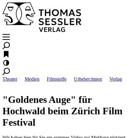
Theater
Medien
Filmstoffe
Urheber:innen
Verlag
"Goldenes Auge" für
Hochwald beim Zürich Film
Festival
Wir haben hier für Sie ein externes Video zur Meldung platziert.