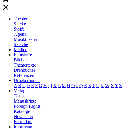
Theater
Stücke
Stoffe
Jugend
Musiktheater
Sketche
Medien
Filmstoffe
Bücher
Theatertexte
Drehbücher
Referenzen
Urheber:innen
A
B
C
D
E
F
G
H
I
J
K
L
M
N
O
P
Q
R
S
T
U
V
W
X
Y
Z
Verlag
Team
Manuskripte
Foreign Rights
Kataloge
Newsletter
Formulare
Impressum