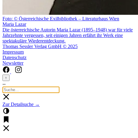
Foto: © Österreichische Exilbibliothek – Literaturhaus Wien
Maria Lazar
Die österreichische Autorin Maria Lazar (1895–1948) war für viele
Jahrzehnte vergessen, seit einigen Jahren erfährt ihr Werk eine
spektakuläre Wiederentdeckung.
Thomas Sessler Verlag GmbH © 2025
Impressum
Datenschutz
Newsletter
↑
--
Zur Detailsuche →