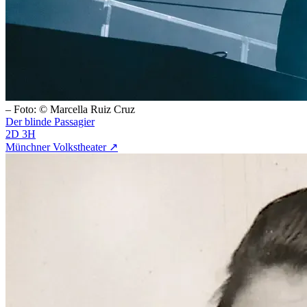
– Foto: © Marcella Ruiz Cruz
Der blinde Passagier
2D 3H
Münchner Volkstheater ↗