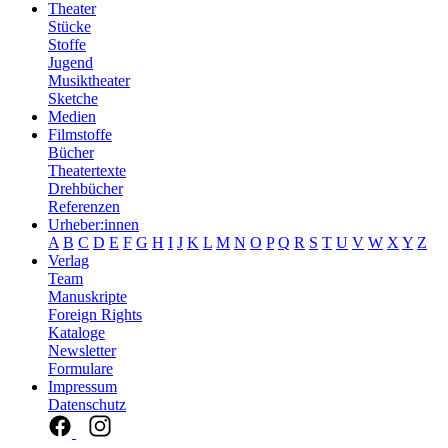
Theater
Stücke
Stoffe
Jugend
Musiktheater
Sketche
Medien
Filmstoffe
Bücher
Theatertexte
Drehbücher
Referenzen
Urheber:innen
A
B
C
D
E
F
G
H
I
J
K
L
M
N
O
P
Q
R
S
T
U
V
W
X
Y
Z
Verlag
Team
Manuskripte
Foreign Rights
Kataloge
Newsletter
Formulare
Impressum
Datenschutz