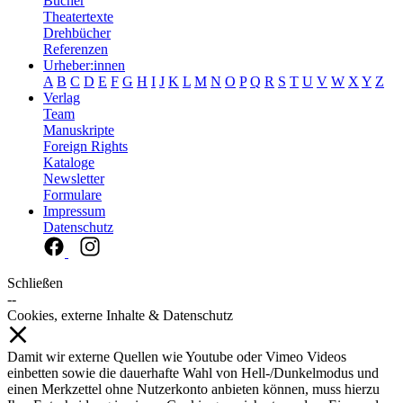
Bücher
Theatertexte
Drehbücher
Referenzen
Urheber:innen
A
B
C
D
E
F
G
H
I
J
K
L
M
N
O
P
Q
R
S
T
U
V
W
X
Y
Z
Verlag
Team
Manuskripte
Foreign Rights
Kataloge
Newsletter
Formulare
Impressum
Datenschutz
Schließen
--
Cookies, externe Inhalte & Datenschutz
Damit wir externe Quellen wie Youtube oder Vimeo Videos
einbetten sowie die dauerhafte Wahl von Hell-/Dunkelmodus und
einen Merkzettel ohne Nutzerkonto anbieten können, muss hierzu