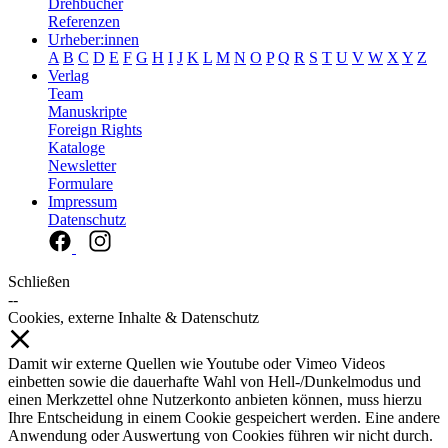
Drehbücher
Referenzen
Urheber:innen
A
B
C
D
E
F
G
H
I
J
K
L
M
N
O
P
Q
R
S
T
U
V
W
X
Y
Z
Verlag
Team
Manuskripte
Foreign Rights
Kataloge
Newsletter
Formulare
Impressum
Datenschutz
Schließen
--
Cookies, externe Inhalte & Datenschutz
Damit wir externe Quellen wie Youtube oder Vimeo Videos
einbetten sowie die dauerhafte Wahl von Hell-/Dunkelmodus und
einen Merkzettel ohne Nutzerkonto anbieten können, muss hierzu
Ihre Entscheidung in einem Cookie gespeichert werden. Eine andere
Anwendung oder Auswertung von Cookies führen wir nicht durch.