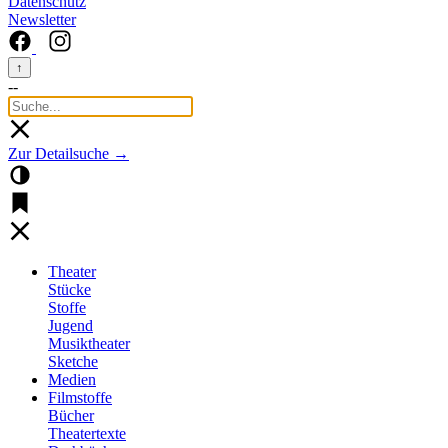
Datenschutz
Newsletter
↑
--
Zur Detailsuche →
Theater
Stücke
Stoffe
Jugend
Musiktheater
Sketche
Medien
Filmstoffe
Bücher
Theatertexte