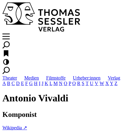
Theater
Medien
Filmstoffe
Urheber:innen
Verlag
A
B
C
D
E
F
G
H
I
J
K
L
M
N
O
P
Q
R
S
T
U
V
W
X
Y
Z
Antonio Vivaldi
Komponist
Wikipedia ↗