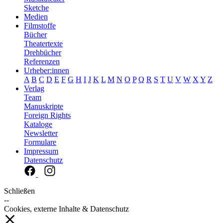
Sketche
Medien
Filmstoffe
Bücher
Theatertexte
Drehbücher
Referenzen
Urheber:innen
A
B
C
D
E
F
G
H
I
J
K
L
M
N
O
P
Q
R
S
T
U
V
W
X
Y
Z
Verlag
Team
Manuskripte
Foreign Rights
Kataloge
Newsletter
Formulare
Impressum
Datenschutz
Schließen
--
Cookies, externe Inhalte & Datenschutz