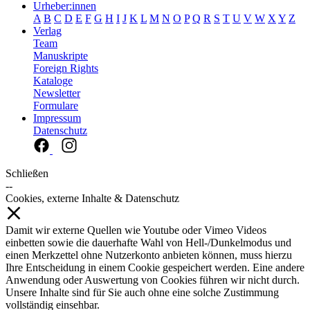
Urheber:innen
A
B
C
D
E
F
G
H
I
J
K
L
M
N
O
P
Q
R
S
T
U
V
W
X
Y
Z
Verlag
Team
Manuskripte
Foreign Rights
Kataloge
Newsletter
Formulare
Impressum
Datenschutz
Schließen
--
Cookies, externe Inhalte & Datenschutz
Damit wir externe Quellen wie Youtube oder Vimeo Videos
einbetten sowie die dauerhafte Wahl von Hell-/Dunkelmodus und
einen Merkzettel ohne Nutzerkonto anbieten können, muss hierzu
Ihre Entscheidung in einem Cookie gespeichert werden. Eine andere
Anwendung oder Auswertung von Cookies führen wir nicht durch.
Unsere Inhalte sind für Sie auch ohne eine solche Zustimmung
vollständig einsehbar.