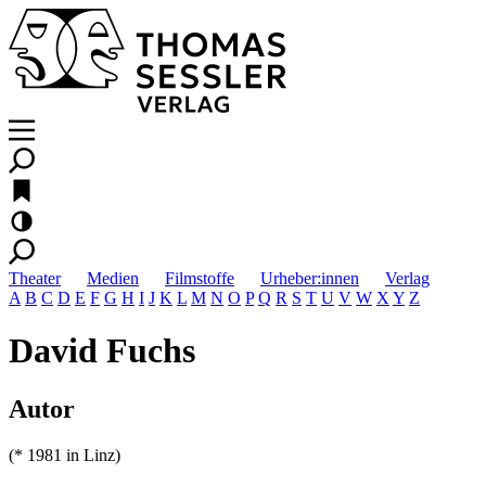
Theater
Medien
Filmstoffe
Urheber:innen
Verlag
A
B
C
D
E
F
G
H
I
J
K
L
M
N
O
P
Q
R
S
T
U
V
W
X
Y
Z
David Fuchs
Autor
(* 1981 in Linz)