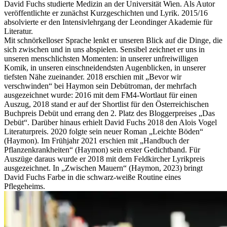
David Fuchs studierte Medizin an der Universität Wien. Als Autor
veröffentlichte er zunächst Kurzgeschichten und Lyrik. 2015/16
absolvierte er den Intensivlehrgang der Leondinger Akademie für
Literatur.
Mit schnörkelloser Sprache lenkt er unseren Blick auf die Dinge, die
sich zwischen und in uns abspielen. Sensibel zeichnet er uns in
unseren menschlichsten Momenten: in unserer unfreiwilligen
Komik, in unseren einschneidendsten Augenblicken, in unserer
tiefsten Nähe zueinander. 2018 erschien mit „Bevor wir
verschwinden“ bei Haymon sein Debütroman, der mehrfach
ausgezeichnet wurde: 2016 mit dem FM4-Wortlaut für einen
Auszug, 2018 stand er auf der Shortlist für den Österreichischen
Buchpreis Debüt und errang den 2. Platz des Bloggerpreises „Das
Debüt“. Darüber hinaus erhielt David Fuchs 2018 den Alois Vogel
Literaturpreis. 2020 folgte sein neuer Roman „Leichte Böden“
(Haymon). Im Frühjahr 2021 erschien mit „Handbuch der
Pflanzenkrankheiten“ (Haymon) sein erster Gedichtband. Für
Auszüge daraus wurde er 2018 mit dem Feldkircher Lyrikpreis
ausgezeichnet. In „Zwischen Mauern“ (Haymon, 2023) bringt
David Fuchs Farbe in die schwarz-weiße Routine eines
Pflegeheims.