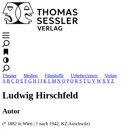
Theater
Medien
Filmstoffe
Urheber:innen
Verlag
A
B
C
D
E
F
G
H
I
J
K
L
M
N
O
P
Q
R
S
T
U
V
W
X
Y
Z
Ludwig Hirschfeld
Autor
(* 1882 in Wien | † nach 1942, KZ Auschwitz)