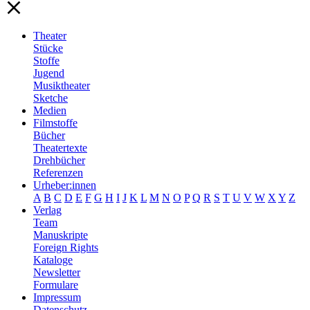
Theater
Stücke
Stoffe
Jugend
Musiktheater
Sketche
Medien
Filmstoffe
Bücher
Theatertexte
Drehbücher
Referenzen
Urheber:innen
A
B
C
D
E
F
G
H
I
J
K
L
M
N
O
P
Q
R
S
T
U
V
W
X
Y
Z
Verlag
Team
Manuskripte
Foreign Rights
Kataloge
Newsletter
Formulare
Impressum
Datenschutz