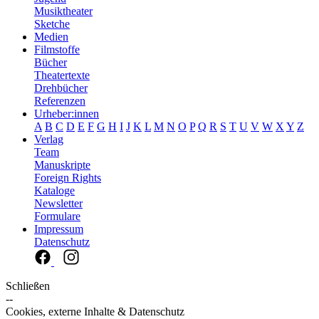
Musiktheater
Sketche
Medien
Filmstoffe
Bücher
Theatertexte
Drehbücher
Referenzen
Urheber:innen
A
B
C
D
E
F
G
H
I
J
K
L
M
N
O
P
Q
R
S
T
U
V
W
X
Y
Z
Verlag
Team
Manuskripte
Foreign Rights
Kataloge
Newsletter
Formulare
Impressum
Datenschutz
Schließen
--
Cookies, externe Inhalte & Datenschutz