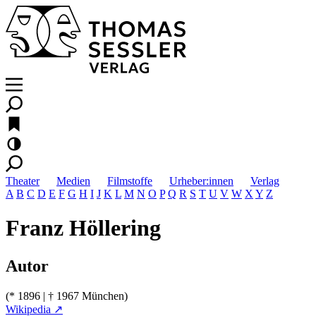
Theater
Medien
Filmstoffe
Urheber:innen
Verlag
A
B
C
D
E
F
G
H
I
J
K
L
M
N
O
P
Q
R
S
T
U
V
W
X
Y
Z
Franz Höllering
Autor
(* 1896 | † 1967 München)
Wikipedia ↗