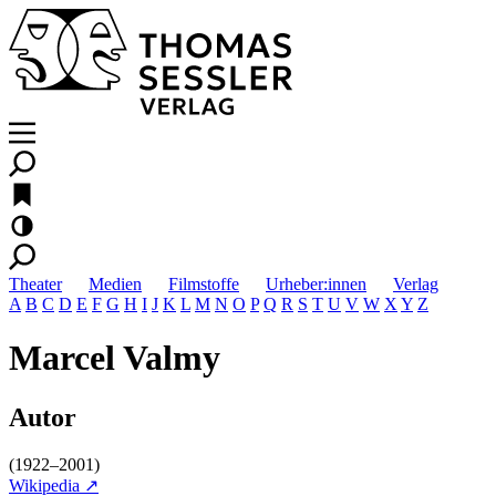
Theater
Medien
Filmstoffe
Urheber:innen
Verlag
A
B
C
D
E
F
G
H
I
J
K
L
M
N
O
P
Q
R
S
T
U
V
W
X
Y
Z
Marcel Valmy
Autor
(1922–2001)
Wikipedia ↗