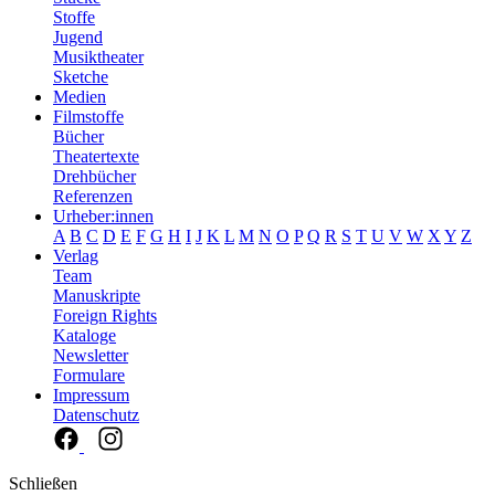
Stoffe
Jugend
Musiktheater
Sketche
Medien
Filmstoffe
Bücher
Theatertexte
Drehbücher
Referenzen
Urheber:innen
A
B
C
D
E
F
G
H
I
J
K
L
M
N
O
P
Q
R
S
T
U
V
W
X
Y
Z
Verlag
Team
Manuskripte
Foreign Rights
Kataloge
Newsletter
Formulare
Impressum
Datenschutz
Schließen