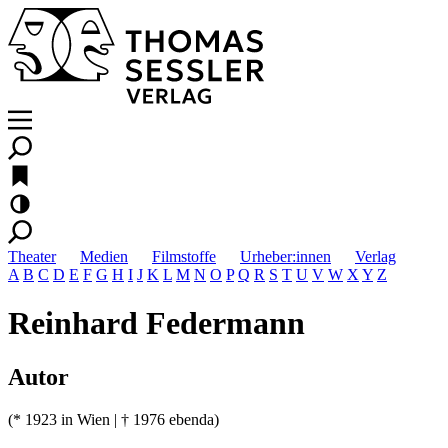
Theater
Medien
Filmstoffe
Urheber:innen
Verlag
A
B
C
D
E
F
G
H
I
J
K
L
M
N
O
P
Q
R
S
T
U
V
W
X
Y
Z
Reinhard Federmann
Autor
(* 1923 in Wien | † 1976 ebenda)