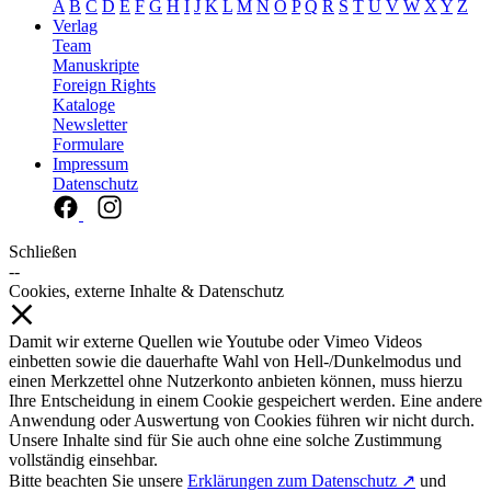
A
B
C
D
E
F
G
H
I
J
K
L
M
N
O
P
Q
R
S
T
U
V
W
X
Y
Z
Verlag
Team
Manuskripte
Foreign Rights
Kataloge
Newsletter
Formulare
Impressum
Datenschutz
Schließen
--
Cookies, externe Inhalte & Datenschutz
Damit wir externe Quellen wie Youtube oder Vimeo Videos
einbetten sowie die dauerhafte Wahl von Hell-/Dunkelmodus und
einen Merkzettel ohne Nutzerkonto anbieten können, muss hierzu
Ihre Entscheidung in einem Cookie gespeichert werden. Eine andere
Anwendung oder Auswertung von Cookies führen wir nicht durch.
Unsere Inhalte sind für Sie auch ohne eine solche Zustimmung
vollständig einsehbar.
Bitte beachten Sie unsere
Erklärungen zum Datenschutz ↗
und