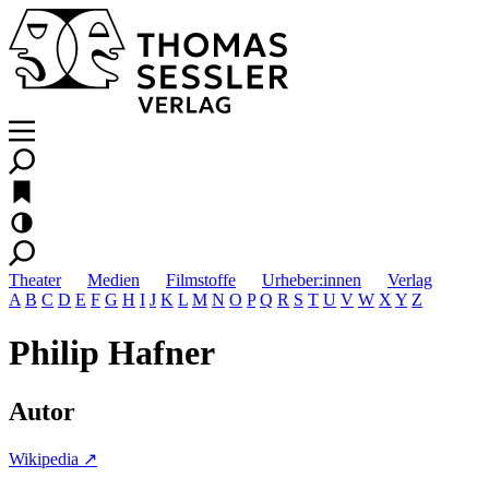
Theater
Medien
Filmstoffe
Urheber:innen
Verlag
A
B
C
D
E
F
G
H
I
J
K
L
M
N
O
P
Q
R
S
T
U
V
W
X
Y
Z
Philip Hafner
Autor
Wikipedia ↗