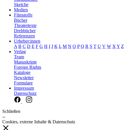
Sketche
Medien
Filmstoffe
Bücher
Theatertexte
Drehbücher
Referenzen
Urheber:innen
A
B
C
D
E
F
G
H
I
J
K
L
M
N
O
P
Q
R
S
T
U
V
W
X
Y
Z
Verlag
Team
Manuskripte
Foreign Rights
Kataloge
Newsletter
Formulare
Impressum
Datenschutz
Schließen
--
Cookies, externe Inhalte & Datenschutz