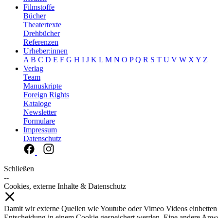
Filmstoffe
Bücher
Theatertexte
Drehbücher
Referenzen
Urheber:innen
A
B
C
D
E
F
G
H
I
J
K
L
M
N
O
P
Q
R
S
T
U
V
W
X
Y
Z
Verlag
Team
Manuskripte
Foreign Rights
Kataloge
Newsletter
Formulare
Impressum
Datenschutz
Schließen
--
Cookies, externe Inhalte & Datenschutz
Damit wir externe Quellen wie Youtube oder Vimeo Videos einbetten
Entscheidung in einem Cookie gespeichert werden. Eine andere Anw