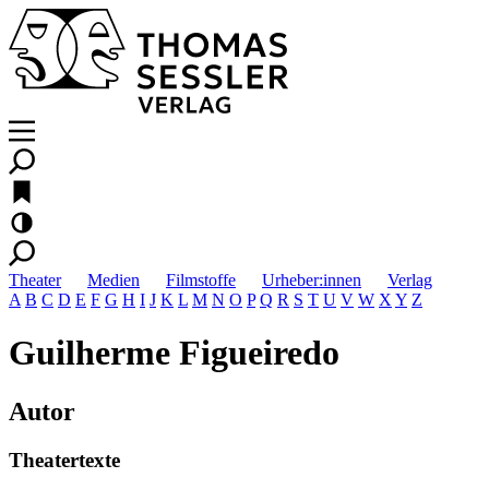
Theater
Medien
Filmstoffe
Urheber:innen
Verlag
A
B
C
D
E
F
G
H
I
J
K
L
M
N
O
P
Q
R
S
T
U
V
W
X
Y
Z
Guilherme Figueiredo
Autor
Theatertexte